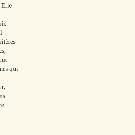
 Elle
ric
l
ritères
cs,
aut
mes qui
r,
ns
re
-à-dire
 perçus
tre