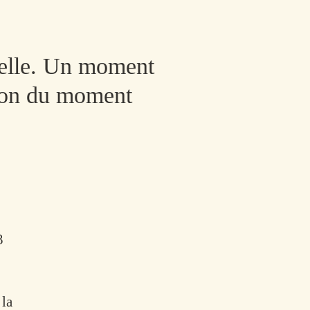
nelle. Un moment
ction du moment
3
 la