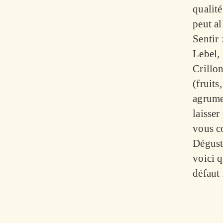
qualité
peut al
Sentir 
Lebel,
Crillon
(fruits
agrume
laisser
vous c
Déguste
voici q
défaut 
fraîche
transfo
doivent