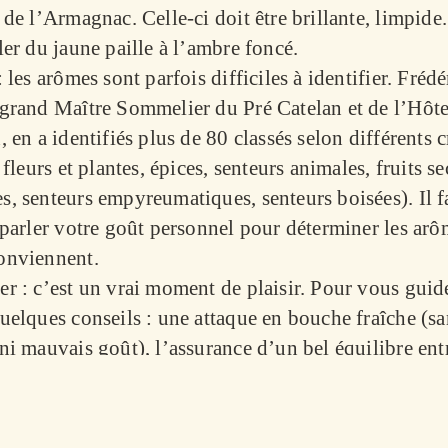
 de l’Armagnac. Celle-ci doit être brillante, limpide.
ler du jaune paille à l’ambre foncé.
: les arômes sont parfois difficiles à identifier. Frédé
 grand Maître Sommelier du Pré Catelan et de l’Hôte
, en a identifiés plus de 80 classés selon différents c
, fleurs et plantes, épices, senteurs animales, fruits se
s, senteurs empyreumatiques, senteurs boisées). Il f
 parler votre goût personnel pour déterminer les arô
onviennent.
r : c’est un vrai moment de plaisir. Pour vous guide
uelques conseils : une attaque en bouche fraîche (sa
ni mauvais goût), l’assurance d’un bel équilibre ent
ur, acidité et moelleux, des tanins bien fondus (c’est
rmés en onctuosité). A la rétro-olfaction, les arômes
 être plus intenses qu’au nez. Enfin, la finale doit ê