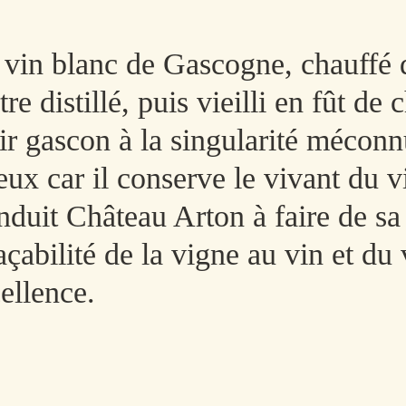
vin blanc de Gascogne, chauffé 
e distillé, puis vieilli en fût de
xir gascon à la singularité mécon
eux car il conserve le
vivant
du vi
nduit Château Arton à faire de sa 
raçabilité de la vigne au vin et d
cellence.