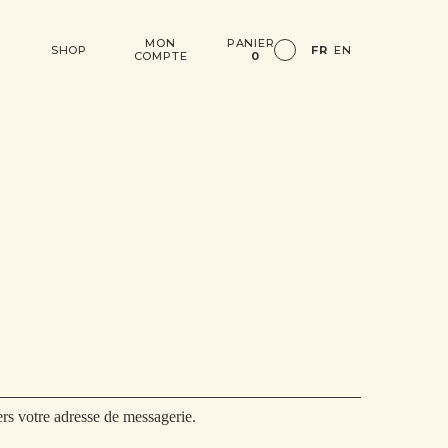
MON
PANIER
SHOP
FR
EN
COMPTE
0
rs votre adresse de messagerie.