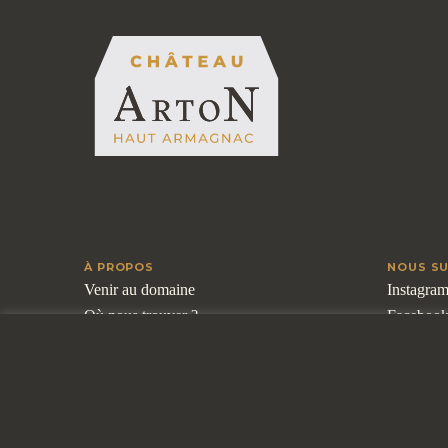
À PROPOS
NOUS SU
Venir au domaine
Instagra
Où nous trouver ?
Faceboo
Nos actualités
Linkedin
Privatisation
Youtube
Nos partenaires
©ARTON 2026