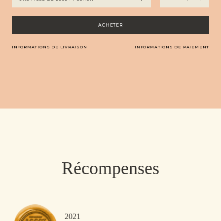
de
Haut
Armagnac
ACHETER
-
Château
INFORMATIONS DE LIVRAISON
INFORMATIONS DE PAIEMENT
Arton
La
Réserve
Récompenses
2021