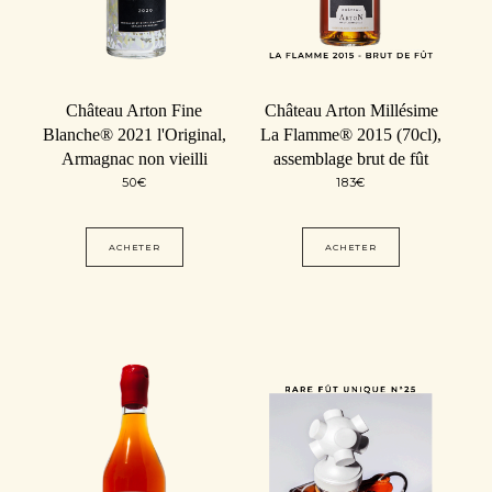
Château Arton Fine
Château Arton Millésime
Blanche® 2021 l'Original,
La Flamme® 2015 (70cl),
Armagnac non vieilli
assemblage brut de fût
50
€
183
€
ACHETER
ACHETER