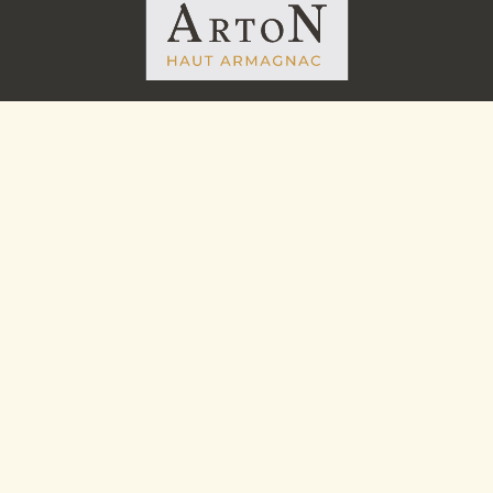
INSCRIVEZ-VOUS À NOTRE NEWSLETTER
À PROPOS
Venir au domaine
Où nous trouver ?
Nos actualités
Privatisation
Nos partenaires
NOUS SUIVRE
Instagram
Facebook