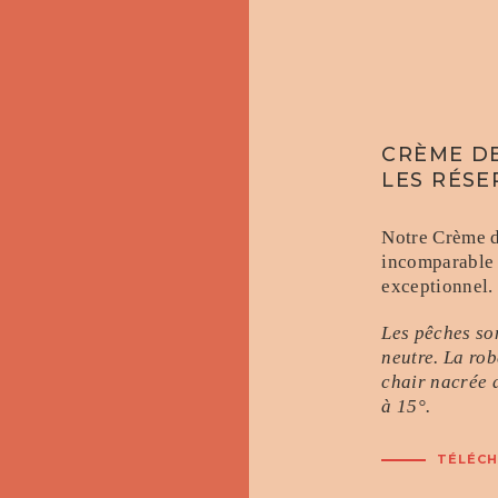
CRÈME DE
LES RÉSE
Notre Crème d
incomparable 
exceptionnel
Les pêches so
neutre. La rob
chair nacrée d
à 15°.
TÉLÉCH