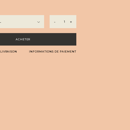
quantité
-
+
de
Crème
de
ACHETER
pêche
de
 LIVRAISON
INFORMATIONS DE PAIEMENT
vigne
15°
-
Les
réserves
Arton