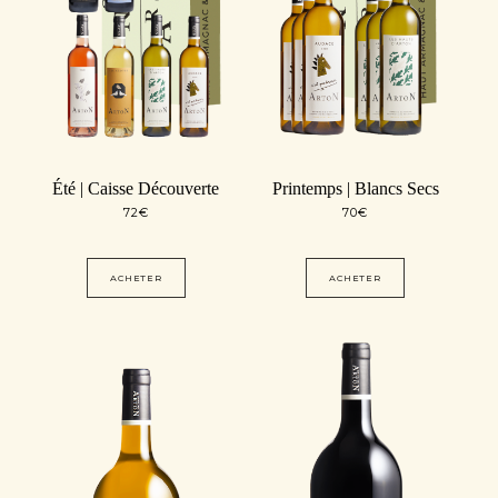
Été | Caisse Découverte
Printemps | Blancs Secs
72
€
70
€
ACHETER
ACHETER