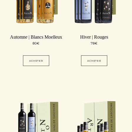
Automne | Blancs Moelleux
Hiver | Rouges
80
€
78
€
ACHETER
ACHETER