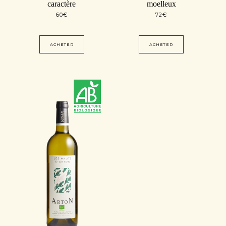
caractère
moelleux
60
€
72
€
ACHETER
ACHETER