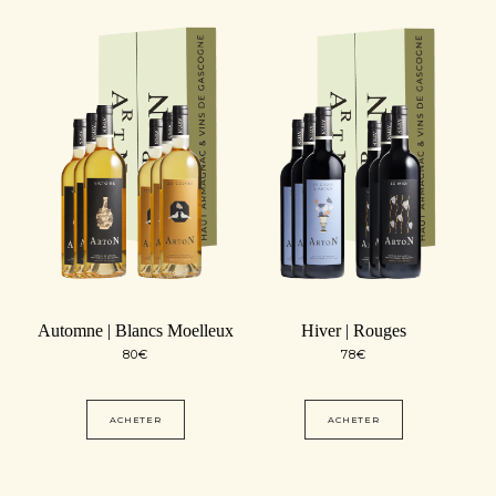
Automne | Blancs Moelleux
Hiver | Rouges
80
€
78
€
ACHETER
ACHETER