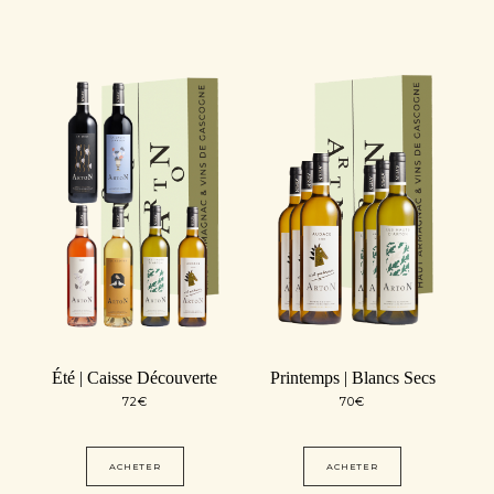
Été | Caisse Découverte
Printemps | Blancs Secs
72
€
70
€
ACHETER
ACHETER