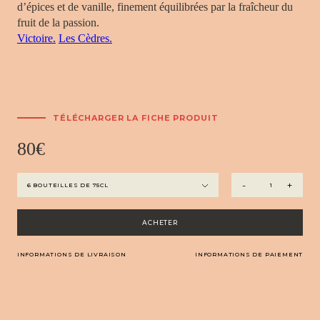
d’épices et de vanille, finement équilibrées par la fraîcheur du
fruit de la passion.
Victoire.
Les Cèdres.
TÉLÉCHARGER LA FICHE PRODUIT
80
€
quantité
-
+
de
Automne
ACHETER
INFORMATIONS DE LIVRAISON
INFORMATIONS DE PAIEMENT