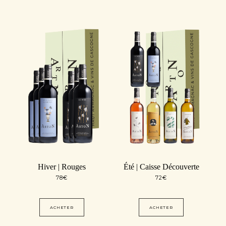
Hiver | Rouges
Été | Caisse Découverte
78
€
72
€
ACHETER
ACHETER