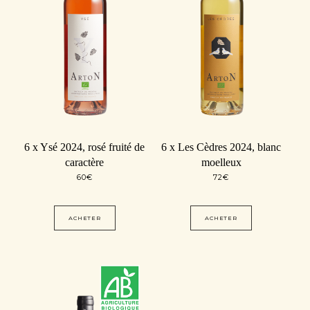
6 x Ysé 2024, rosé fruité de
6 x Les Cèdres 2024, blanc
caractère
moelleux
60
€
72
€
ACHETER
ACHETER