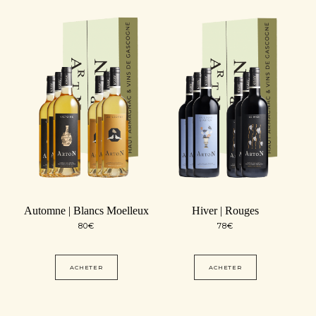
Automne | Blancs Moelleux
Hiver | Rouges
80
€
78
€
ACHETER
ACHETER