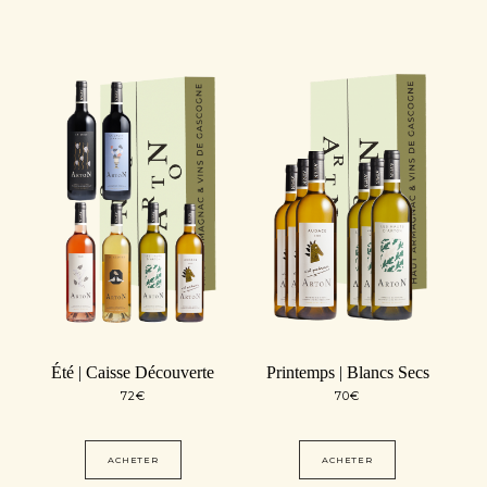
Été | Caisse Découverte
Printemps | Blancs Secs
72
€
70
€
ACHETER
ACHETER