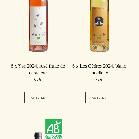
6 x Ysé 2024, rosé fruité de
6 x Les Cèdres 2024, blanc
caractère
moelleux
60
€
72
€
ACHETER
ACHETER