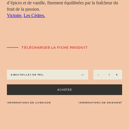
d’épices et de vanille, finement équilibrées par la fraîcheur du
fruit de la passion.
Victoire.
Les Cèdres.
TÉLÉCHARGER LA FICHE PRODUIT
quantité
-
+
de
Automne
ACHETER
INFORMATIONS DE LIVRAISON
INFORMATIONS DE PAIEMENT