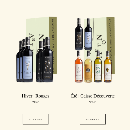
Hiver | Rouges
Été | Caisse Découverte
78
€
72
€
ACHETER
ACHETER