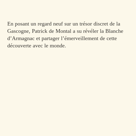
En posant un regard neuf sur un trésor discret de la
Gascogne, Patrick de Montal a su révéler la Blanche
d’Armagnac et partager l’émerveillement de cette
découverte avec le monde.
La Fine Blanche® est issue de la distillation des vins
élevés sur le domaine d’Arton. À la sortie de
l’alambic, elle est aérée pour estomper son feu. Elle
atteint sa plénitude en 18 mois. Son degré d’alcool est
progressivement abaissé de 54° à 45° par dilution
(ajout d’eau distillée) afin de révéler la fraîcheur de
ses arômes fruités et floraux. À Arton, notre blanche
est millésimée chaque année.